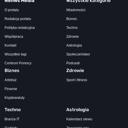
Nenws Media
Wszystkie kategorie
O portalu
Wiadomości
Redakcja portalu
Biznes
Polityka redakcyjna
Techno
Współpraca
Zdrowie
Kontakt
Astrologia
Wszystkie tagi
Społeczeństwo
Centrum Pomocy
Podcasti
Biznes
Zdrowie
Arbitraż
Sport i fitness
Finanse
Kryptowaluty
Techno
Astrologia
Branża IT
Kalendarz siewu