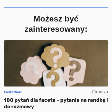
Możesz być
zainteresowany:
Wskazówki
Lisa Guk
S
180 pytań dla faceta – pytania na randkę i
6
do rozmowy
m