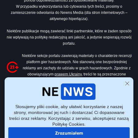
ponosi odpowiedzialności za opublikowane materiały.
W przypadku wykorzystania lub cytowania tych treści, prosimy o
zamieszczenie odwołania do Newns Media (dla stron internetowych –
aktywnego hiperłącza).
Niektóre publikacje mogą zawierać linki partnerskie, które w żaden sposób
nie wpływają na politykę redakcyjną ani jakość, a jedynie wspierają rozwój
portalu.
Niektóre sekcje portalu zawierają materiały o charakterze recenzji
platform gier hazardowych. Nie stanowią one bezpośredniej
reklamy ani zachęty do udziału w grach hazardowych. Zgodnie z
obowiązującym
prawem Ukrainy
, treści te są przeznaczone
wyłącznie dla osób, które ukończyły 21 lat.
Wszystkie materiały dotyczące gier hazardowych na tej stronie mają
charakter wyłącznie informacyjno-przeglądowy. Portal nie jest organizatorem
ani pośrednikiem w zakresie gier hazardowych.
Stosujemy pliki cookie, aby ułatwić korzystanie z naszej
strony, monitorować jej ruch i dostarczać Ci dopasowane
treści oraz reklamy. Korzystając z serwisu, akceptujesz naszą
Politykę Cookies.
Wszelkie prawa zastrzeżone © Nenws Media, 2022 - 2026.
Zrozumiałem
Polityka prywatności
Warunki korzystania z witryny