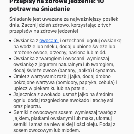
Przepisy na zdrowe jedzenie: 10
potraw na śniadanie
Śniadanie jest uważane za najważniejszy posiłek
dnia. Zacznij dzień zdrowo, korzystając z tych
przepisów na zdrowe jedzenie!
Owsianka z
owocami
i orzechami: ugotuj owsiankę
na wodzie lub mleku, dodaj ulubione świeże lub
mrożone owoce, orzechy, nasiona lub miód.
Owsianka z twarogiem i owocami: wymieszaj
owsiankę z jogurtem naturalnym lub twarogiem,
dodaj świeże owoce (banany, jabłka) i cynamon.
Omlet z warzywami: rozbij jajka, dodaj drobno
pokrojone warzywa (pomidory, papryka, cebula) i
upiecz w piekarniku lub na patelni.
Jajecznica z awokado: usmaż jajko na średnim
ogniu, dodaj rozgniecione awokado i trochę soli
oraz pieprzu.
Serniki z owocowym sosem: wymieszaj twaróg z
jajkiem, płatkami owsianymi lub mąką, uformuj
serniki i smaż na niewielkiej ilości oleju. Podaj z
sosem owocowym lub miodem.