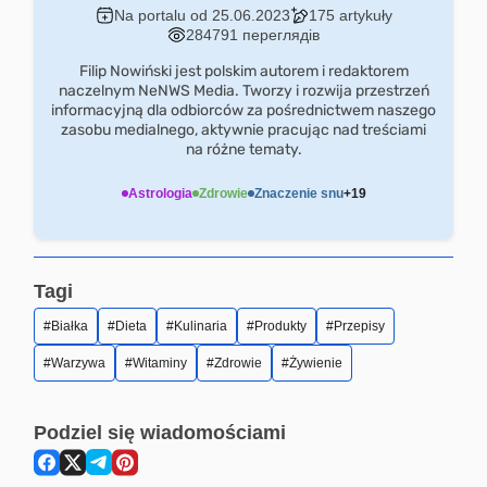
Na portalu od 25.06.2023
175 artykuły
284791 переглядів
Filip Nowiński jest polskim autorem i redaktorem
naczelnym NeNWS Media. Tworzy i rozwija przestrzeń
informacyjną dla odbiorców za pośrednictwem naszego
zasobu medialnego, aktywnie pracując nad treściami
na różne tematy.
Astrologia
Zdrowie
Znaczenie snu
+19
Tagi
Białka
Dieta
Kulinaria
Produkty
Przepisy
Warzywa
Witaminy
Zdrowie
Żywienie
Podziel się wiadomościami