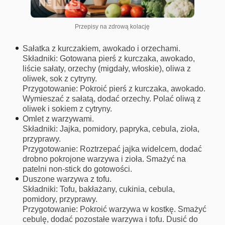
Przepisy na zdrową kolację
Sałatka z kurczakiem, awokado i orzechami.
Składniki: Gotowana pierś z kurczaka, awokado,
liście sałaty, orzechy (migdały, włoskie), oliwa z
oliwek, sok z cytryny.
Przygotowanie: Pokroić pierś z kurczaka, awokado.
Wymieszać z sałatą, dodać orzechy. Polać oliwą z
oliwek i sokiem z cytryny.
Omlet z warzywami.
Składniki: Jajka, pomidory, papryka, cebula, zioła,
przyprawy.
Przygotowanie: Roztrzepać jajka widelcem, dodać
drobno pokrojone warzywa i zioła. Smażyć na
patelni non-stick do gotowości.
Duszone warzywa z tofu.
Składniki: Tofu, bakłażany, cukinia, cebula,
pomidory, przyprawy.
Przygotowanie: Pokroić warzywa w kostkę. Smażyć
cebulę, dodać pozostałe warzywa i tofu. Dusić do