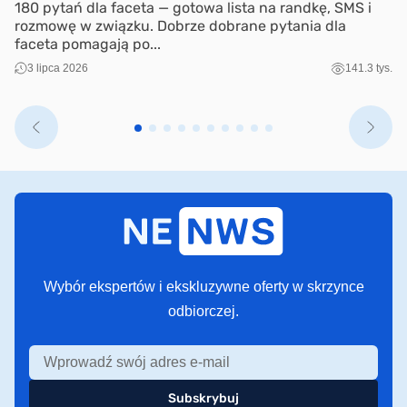
h
180 pytań dla faceta — gotowa lista na randkę, SMS i
Ha
rozmowę w związku. Dobrze dobrane pytania dla
za
faceta pomagają po...
sp
3 lipca 2026
141.3 tys.
Wybór ekspertów i ekskluzywne oferty w skrzynce
odbiorczej.
Subskrybuj