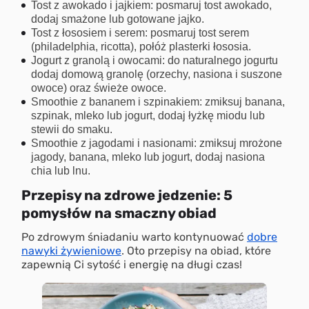
Tost z awokado i jajkiem: posmaruj tost awokado,
dodaj smażone lub gotowane jajko.
Tost z łososiem i serem: posmaruj tost serem
(philadelphia, ricotta), połóż plasterki łososia.
Jogurt z granolą i owocami: do naturalnego jogurtu
dodaj domową granolę (orzechy, nasiona i suszone
owoce) oraz świeże owoce.
Smoothie z bananem i szpinakiem: zmiksuj banana,
szpinak, mleko lub jogurt, dodaj łyżkę miodu lub
stewii do smaku.
Smoothie z jagodami i nasionami: zmiksuj mrożone
jagody, banana, mleko lub jogurt, dodaj nasiona
chia lub lnu.
Przepisy na zdrowe jedzenie: 5
pomysłów na smaczny obiad
Po zdrowym śniadaniu warto kontynuować
dobre
nawyki żywieniowe
. Oto przepisy na obiad, które
zapewnią Ci sytość i energię na długi czas!