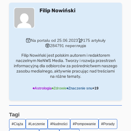
Filip Nowiński
Na portalu od 25.06.2023
175 artykuły
284791 переглядів
Filip Nowiński jest polskim autorem i redaktorem
naczelnym NeNWS Media. Tworzy i rozwija przestrzeń
informacyjną dla odbiorców za pośrednictwem naszego
zasobu medialnego, aktywnie pracując nad treściami
na różne tematy.
Astrologia
Zdrowie
Znaczenie snu
+19
Tagi
Ciąża
Leczenie
Nudności
Pompowanie
Porady