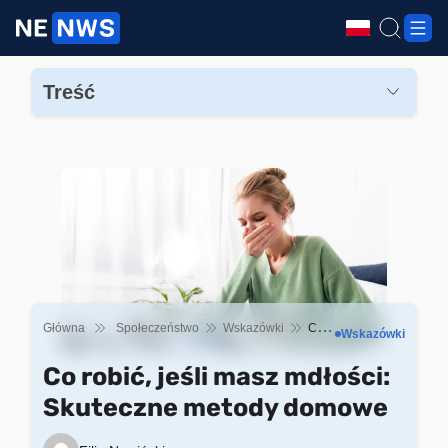
Treść
Co robić, jeśli masz mdłości? Szybkie sposoby na
zmniejszenie mdłości
Co robić, jeśli masz mdłości: Co można zjeść?
Kiedy udać się do lekarza?
Główna
Społeczeństwo
Wskazówki
Co robić, jeśli masz mdłości: Skuteczne metody domowe
Wskazówki
Co robić, jeśli masz mdłości:
Skuteczne metody domowe