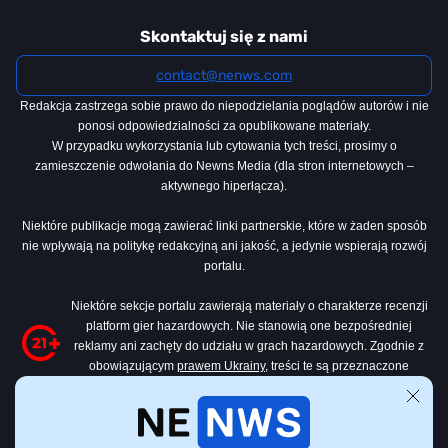
Skontaktuj się z nami
contact@nenws.com
Redakcja zastrzega sobie prawo do niepodzielania poglądów autorów i nie
ponosi odpowiedzialności za opublikowane materiały.
W przypadku wykorzystania lub cytowania tych treści, prosimy o
zamieszczenie odwołania do Newns Media (dla stron internetowych –
aktywnego hiperłącza).
Niektóre publikacje mogą zawierać linki partnerskie, które w żaden sposób
nie wpływają na politykę redakcyjną ani jakość, a jedynie wspierają rozwój
portalu.
Niektóre sekcje portalu zawierają materiały o charakterze recenzji
platform gier hazardowych. Nie stanowią one bezpośredniej
reklamy ani zachęty do udziału w grach hazardowych. Zgodnie z
obowiązującym
prawem Ukrainy
, treści te są przeznaczone
wyłącznie dla osób, które ukończyły 21 lat.
Wszystkie materiały dotyczące gier hazardowych na tej stronie mają
charakter wyłącznie informacyjno-przeglądowy. Portal nie jest organizatorem