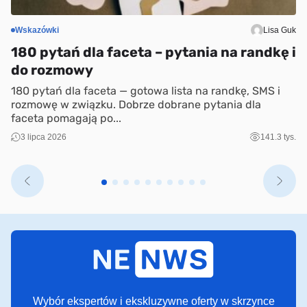
Wskazówki
Lisa Guk
S
180 pytań dla faceta – pytania na randkę i
6
do rozmowy
m
h
180 pytań dla faceta — gotowa lista na randkę, SMS i
Ha
rozmowę w związku. Dobrze dobrane pytania dla
za
faceta pomagają po...
sp
3 lipca 2026
141.3 tys.
Wybór ekspertów i ekskluzywne oferty w skrzynce