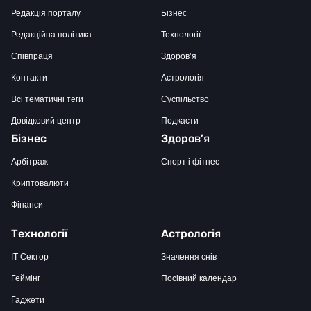
Редакція порталу
Бізнес
Редакційна політика
Технології
Співпраця
Здоров’я
Контакти
Астрологія
Всі тематичні теги
Суспільство
Довідковий центр
Подкасти
Бізнес
Здоров’я
Арбітраж
Спорт і фітнес
Криптовалюти
Фінанси
Технології
Астрологія
IT Сектор
Значення снів
Геймінг
Посівний календар
Гаджети