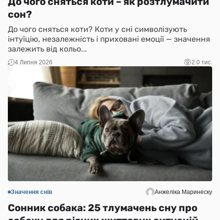
До чого сняться коти – як розтлумачити
сон?
До чого сняться коти? Коти у сні символізують
інтуїцію, незалежність і приховані емоції — значення
залежить від кольо...
4 Липня 2026
2.0 тис.
Значення снів
Анжеліка Маринеску
Сонник собака: 25 тлумачень сну про