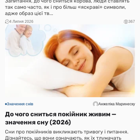
Запитання, до чого сниться корова, люди ставлять
так само часто, як і про більш «яскраві» символи,
адже образ цієї тв...
4 Липня 2026
367
Значення снів
Анжеліка Маринеску
До чого сниться покійник живим —
значення сну (2026)
Сни про покійників викликають тривогу і питання.
Дізнайтесь, що вони означають, як їх тлумачать