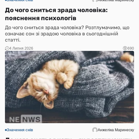
Значення снів
Анжеліка Маринеску
До чого сниться зрада чоловіка:
пояснення психологів
До чого сниться зрада чоловіка? Розтлумачимо, що
означає сон зі зрадою чоловіка в сьогоднішній
статті.
4 Липня 2026
690
Значення снів
Анжеліка Маринеску