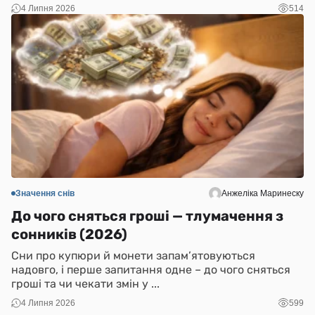
4 Липня 2026
514
Значення снів
Анжеліка Маринеску
До чого сняться гроші — тлумачення з
сонників (2026)
Сни про купюри й монети запам’ятовуються
надовго, і перше запитання одне – до чого сняться
гроші та чи чекати змін у ...
4 Липня 2026
599