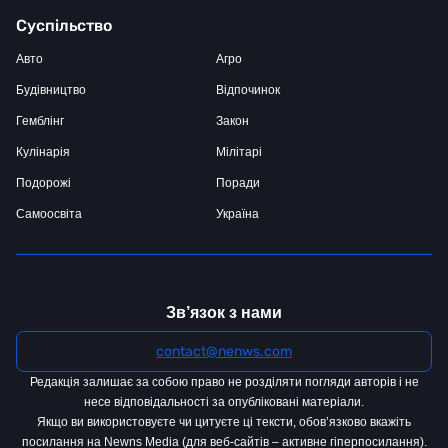
Суспільство
Авто
Агро
Будівництво
Відпочинок
Гемблінг
Закон
Кулінарія
Мілітарі
Подорожі
Поради
Самоосвіта
Україна
Зв’язок з нами
contact@nenws.com
Редакція залишає за собою право не розділяти погляди авторів і не
несе відповідальності за опубліковані матеріали.
Якщо ви використовуєте чи цитуєте ці тексти, обов’язково вкажіть
посилання на Newns Media (для веб-сайтів – активне гіперпосилання).