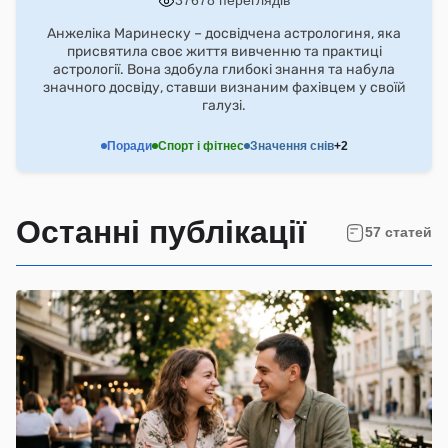
37678 переглядів
Анжеліка Маринеску – досвідчена астрологиня, яка
присвятила своє життя вивченню та практиці
астрології. Вона здобула глибокі знання та набула
значного досвіду, ставши визнаним фахівцем у своїй
галузі.
Поради
Спорт і фітнес
Значення снів
+2
Останні публікації
57 статей