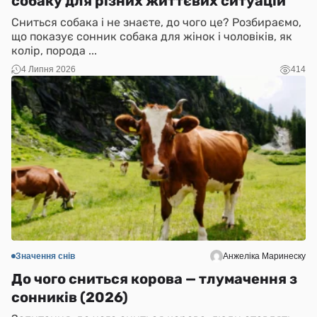
собаку для різних життєвих ситуацій
Сниться собака і не знаєте, до чого це? Розбираємо,
що показує сонник собака для жінок і чоловіків, як
колір, порода ...
4 Липня 2026
414
Значення снів
Анжеліка Маринеску
До чого сниться корова — тлумачення з
сонників (2026)