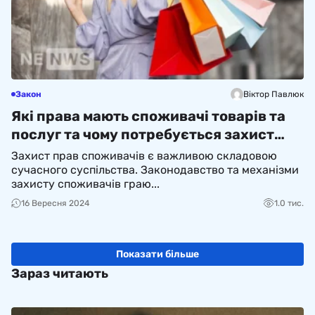
Закон
Віктор Павлюк
Які права мають споживачі товарів та
послуг та чому потребується захист
прав споживачів
Захист прав споживачів є важливою складовою
сучасного суспільства. Законодавство та механізми
захисту споживачів граю...
16 Вересня 2024
1.0 тис.
Показати більше
Зараз читають