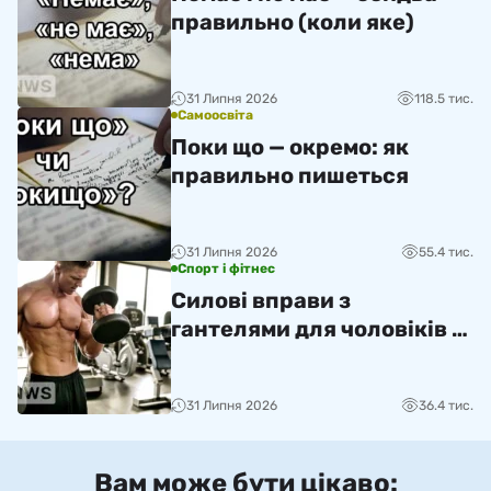
правильно (коли яке)
31 Липня 2026
118.5 тис.
Самоосвіта
Поки що — окремо: як
правильно пишеться
31 Липня 2026
55.4 тис.
Спорт і фітнес
Силові вправи з
гантелями для чоловіків —
топ-65 вдома та в залі
31 Липня 2026
36.4 тис.
Вам може бути цікаво: