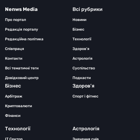
Nenws Media
Всі рубрики
Про портал
Новини
Редакція порталу
Бізнес
Редакційна політика
Технології
Співпраця
Здоров’я
Контакти
Астрологія
Всі тематичні теги
Суспільство
Довідковий центр
Подкасти
Бізнес
Здоров’я
Арбітраж
Спорт і фітнес
Криптовалюти
Фінанси
Технології
Астрологія
IT Сектор
Значення снів