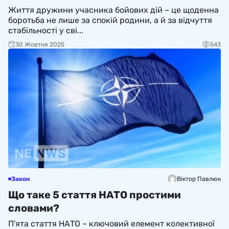
держави
Життя дружини учасника бойових дій – це щоденна
боротьба не лише за спокій родини, а й за відчуття
стабільності у сві...
30 Жовтня 2025
543
Закон
Віктор Павлюк
Що таке 5 стаття НАТО простими
словами?
П'ята стаття НАТО – ключовий елемент колективної