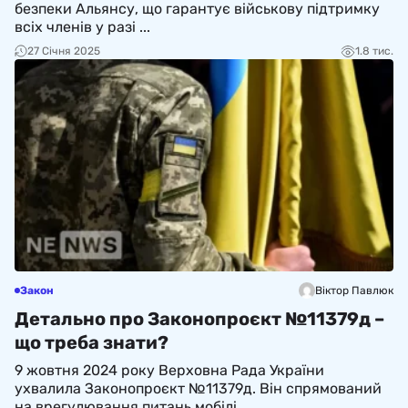
безпеки Альянсу, що гарантує військову підтримку
всіх членів у разі ...
27 Січня 2025
1.8 тис.
Закон
Віктор Павлюк
Детально про Законопроєкт №11379д –
що треба знати?
9 жовтня 2024 року Верховна Рада України
ухвалила Законопроєкт №11379д. Він спрямований
на врегулювання питань мобілі...