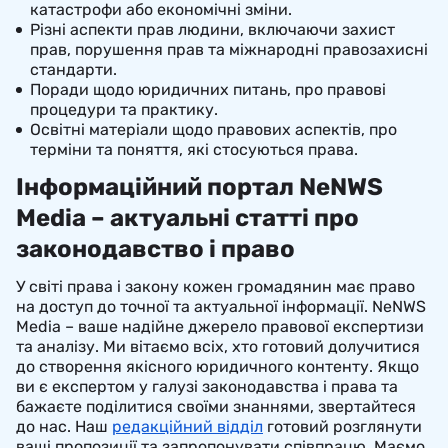
катастрофи або економічні зміни.
Різні аспекти прав людини, включаючи захист
прав, порушення прав та міжнародні правозахисні
стандарти.
Поради щодо юридичних питань, про правові
процедури та практику.
Освітні матеріали щодо правових аспектів, про
терміни та поняття, які стосуються права.
Інформаційний портал NeNWS
Media – актуальні статті про
законодавство і право
У світі права і закону кожен громадянин має право
на доступ до точної та актуальної інформації. NeNWS
Media – ваше надійне джерело правової експертизи
та аналізу. Ми вітаємо всіх, хто готовий долучитися
до створення якісного юридичного контенту. Якщо
ви є експертом у галузі законодавства і права та
бажаєте поділитися своїми знаннями, звертайтеся
до нас. Наш
редакційний відділ
готовий розглянути
ваші пропозиції та запропонувати співпрацю. Маємо