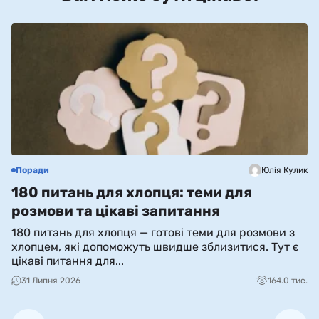
Поради
Юлія Кулик
С
180 питань для хлопця: теми для
Н
розмови та цікаві запитання
(
180 питань для хлопця — готові теми для розмови з
N
хлопцем, які допоможуть швидше зблизитися. Тут є
і 
цікаві питання для...
ко
31 Липня 2026
164.0 тис.