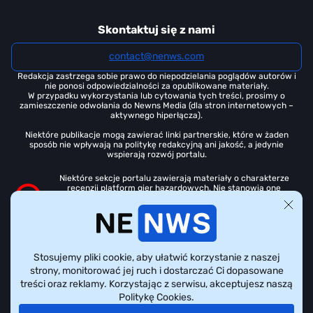
Skontaktuj się z nami
contact@nenws.com
Redakcja zastrzega sobie prawo do niepodzielania poglądów autorów i
nie ponosi odpowiedzialności za opublikowane materiały.
W przypadku wykorzystania lub cytowania tych treści, prosimy o
zamieszczenie odwołania do Newns Media (dla stron internetowych –
aktywnego hiperłącza).
Niektóre publikacje mogą zawierać linki partnerskie, które w żaden
sposób nie wpływają na politykę redakcyjną ani jakość, a jedynie
wspierają rozwój portalu.
Niektóre sekcje portalu zawierają materiały o charakterze
recenzji platform gier hazardowych. Nie stanowią one
bezpośredniej reklamy ani zachęty do udziału w grach
hazardowych. Zgodnie z obowiązującym
prawem Ukrainy
, treści
te są przeznaczone wyłącznie dla osób, które ukończyły 21 lat.
Wszystkie materiały dotyczące gier hazardowych na tej stronie mają
charakter wyłącznie informacyjno-przeglądowy. Portal nie jest
Stosujemy pliki cookie, aby ułatwić korzystanie z naszej
organizatorem ani pośrednikiem w zakresie gier hazardowych.
strony, monitorować jej ruch i dostarczać Ci dopasowane
treści oraz reklamy. Korzystając z serwisu, akceptujesz naszą
Politykę Cookies.
Wszelkie prawa zastrzeżone © Nenws Media, 2022 - 2026.