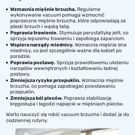
Wzmacnia mięśnie brzucha.
Regularne
wykonywanie vacuum pomaga wzmocnić
poprzeczne mięśnie brzucha, które odpowiadają za
płaski brzuch i wąską talię.
Poprawia trawienie.
Stymuluje perystaltykę jelit, co
sprzyja lepszemu trawieniu i zapobiega zaparciom.
Wspiera narządy miednicy.
Wzmacnia mięśnie dna
miednicy, co jest szczególnie ważne dla kobiet po
porodzie.
Poprawia postawę.
Sprzyja prawidłowemu ułożeniu
narządów wewnętrznych i kształtowaniu ładnej
postawy.
Zmniejsza ryzyko przepuklin.
Wzmacnia mięśnie
brzucha, co pomaga zapobiegać powstawaniu
przepuklin.
Zmniejsza ból pleców.
Poprawia stabilizację
kręgosłupa i łagodzi napięcie w mięśniach pleców.
Warto nauczyć się robić vacuum brzucha i dodać je do
codziennej rutyny.