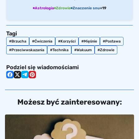
Astrologia
Zdrowie
Znaczenie snu
+19
Tagi
Brzucha
Ćwiczenia
Korzyści
Mięśnie
Postawa
Przeciwwskazania
Technika
Wakuum
Zdrowie
Podziel się wiadomościami
Możesz być zainteresowany: