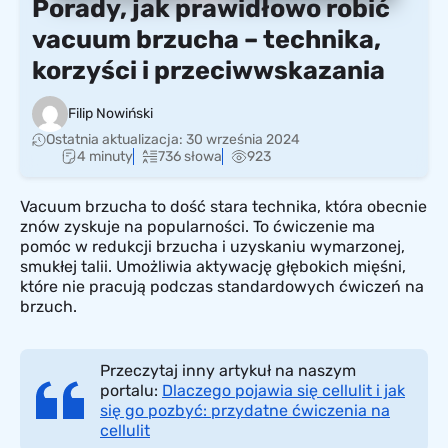
Komu nie można robić vacuum brzucha?
Porady, jak prawidłowo robić
Wnioski
vacuum brzucha – technika,
korzyści i przeciwwskazania
Często zadawane pytania o vacuum brzucha
Filip Nowiński
Ostatnia aktualizacja:
30 września 2024
4 minuty
736 słowa
923
Vacuum brzucha to dość stara technika, która obecnie
znów zyskuje na popularności. To ćwiczenie ma
pomóc w redukcji brzucha i uzyskaniu wymarzonej,
smukłej talii. Umożliwia aktywację głębokich mięśni,
które nie pracują podczas standardowych ćwiczeń na
brzuch.
Przeczytaj inny artykuł na naszym
portalu:
Dlaczego pojawia się cellulit i jak
się go pozbyć: przydatne ćwiczenia na
cellulit