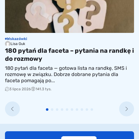
Wskazówki
S
Lisa Guk
180 pytań dla faceta – pytania na randkę i
6
do rozmowy
m
h
180 pytań dla faceta — gotowa lista na randkę, SMS i
Ha
rozmowę w związku. Dobrze dobrane pytania dla
za
faceta pomagają po...
sp
3 lipca 2026
141.3 tys.