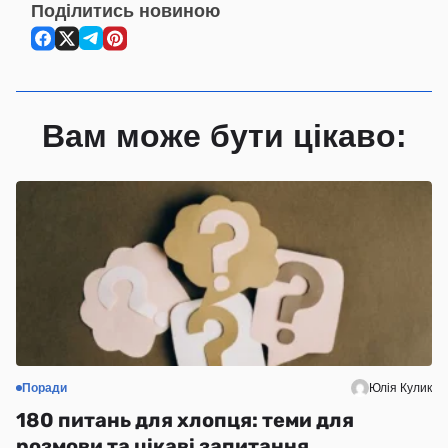
Поділитись новиною
Вам може бути цікаво:
Поради
Юлія Кулик
С
180 питань для хлопця: теми для
Н
розмови та цікаві запитання
(