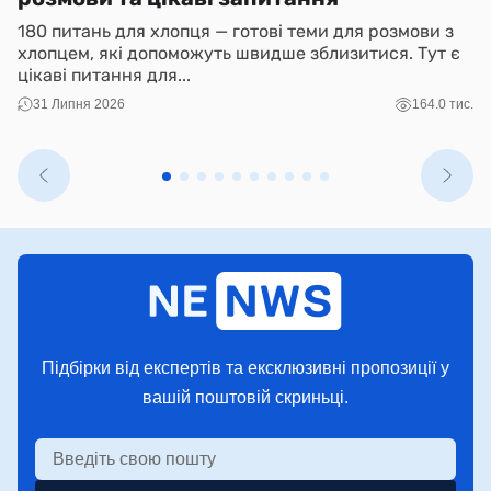
180 питань для хлопця — готові теми для розмови з
N
хлопцем, які допоможуть швидше зблизитися. Тут є
і 
цікаві питання для...
ко
31 Липня 2026
164.0 тис.
Підбірки від експертів та ексклюзивні пропозиції у
вашій поштовій скриньці.