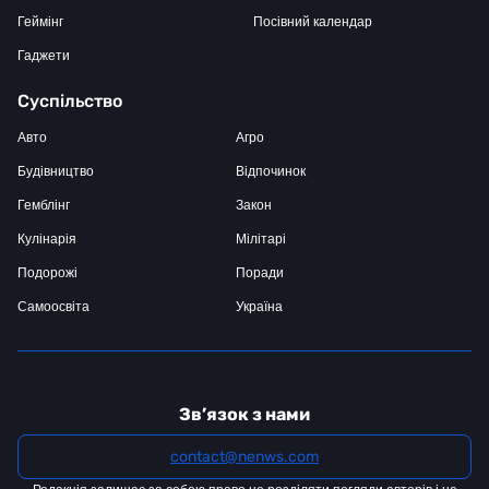
Геймінг
Посівний календар
Гаджети
Суспільство
Авто
Агро
Будівництво
Відпочинок
Гемблінг
Закон
Кулінарія
Мілітарі
Подорожі
Поради
Самоосвіта
Україна
Зв’язок з нами
contact@nenws.com