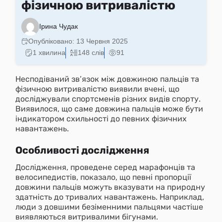
фізичною витривалістю
Ірина Чудак
Опубліковано:
13 Червня 2025
1 хвилина
148 слів
91
Несподіваний зв’язок між довжиною пальців та
фізичною витривалістю виявили вчені, що
досліджували спортсменів різних видів спорту.
Виявилося, що саме довжина пальців може бути
індикатором схильності до певних фізичних
навантажень.
Особливості дослідження
Дослідження, проведене серед марафонців та
велосипедистів, показало, що певні пропорції
довжини пальців можуть вказувати на природну
здатність до тривалих навантажень. Наприклад,
люди з довшими безіменними пальцями частіше
виявляються витривалими бігунами.