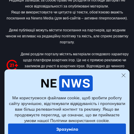
Редакція залишає за собою право не розділяти погляди авторів і не
несе відповідальності за опубліковані матеріали.
Якщо ви використовуєте чи цитуєте ці тексти, обов’язково вкажіть
посилання на Newns Media (для веб-сайтів – активне гіперпосилання).
Деякі публікації можуть містити посилання на партнерів, що жодним
чином не впливає на редакційну політику та якість, але сприяє розвитку
порталу.
Деякі розділи порталу містять матеріали оглядового характеру
щодо платформ азартних ігор. Це не є прямою рекламою чи
закликом до участі в азартних іграх. Відповідно до чинного
законодавства України
, цей контент призначений виключно для
осіб віком від 21 року.
Усі матеріали на тему азартних ігор на цьому сайті носять оглядово-
інформаційний характер. Портал не є організатором чи посередником у
Ми користуємося файлами cookie, щоб зробити роботу
сфері азартних ігор.
сайту зручнішою, відстежувати відвідуваність і пропонувати
вам більш релевантний контент та рекламу. Якщо ви
продовжуєте перегляд, це означає, що ви приймаєте
умови нашої Політики використання cookie.
Всі права захищені © Nenws Media, 2022 - 2026.
Зрозуміло
Політика конфіденційності
Правила користування сайтом