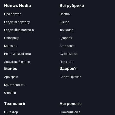
Nenws Media
Всі рубрики
Про портал
Новини
Редакція порталу
Бізнес
Редакційна політика
Технології
Співпраця
Здоров’я
Контакти
Астрологія
Всі тематичні теги
Суспільство
Довідковий центр
Подкасти
Бізнес
Здоров’я
Арбітраж
Спорт і фітнес
Криптовалюти
Фінанси
Технології
Астрологія
IT Сектор
Значення снів