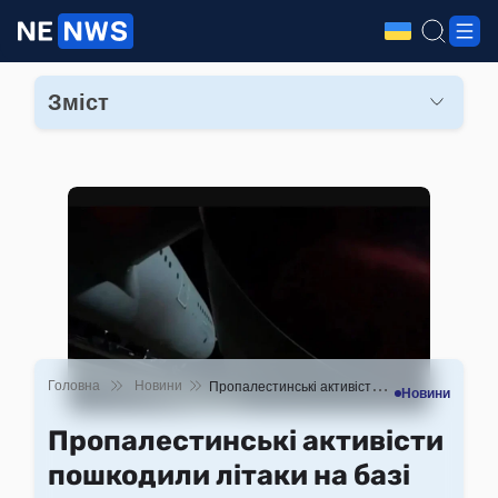
Зміст
Деталі інциденту
Реакція на інцидент
Головна
Новини
Пропалестинські активісти пошкодили літаки на базі ВПС Великої Британії
Новини
Пропалестинські активісти
пошкодили літаки на базі