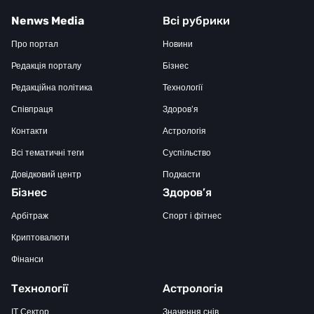
Nenws Media
Всі рубрики
Про портал
Новини
Редакція порталу
Бізнес
Редакційна політика
Технології
Співпраця
Здоров’я
Контакти
Астрологія
Всі тематичні теги
Суспільство
Довідковий центр
Подкасти
Бізнес
Здоров’я
Арбітраж
Спорт і фітнес
Криптовалюти
Фінанси
Технології
Астрологія
IT Сектор
Значення снів