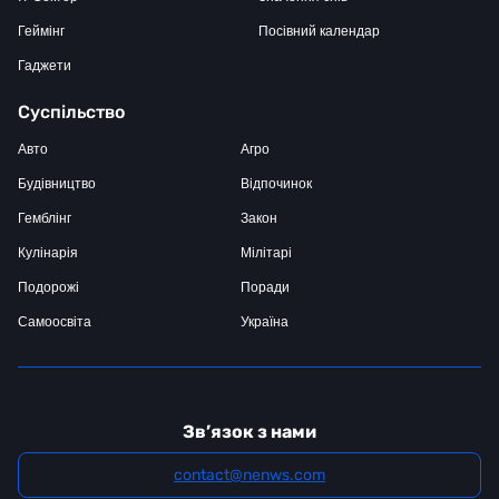
Геймінг
Посівний календар
Гаджети
Суспільство
Авто
Агро
Будівництво
Відпочинок
Гемблінг
Закон
Кулінарія
Мілітарі
Подорожі
Поради
Самоосвіта
Україна
Зв’язок з нами
contact@nenws.com