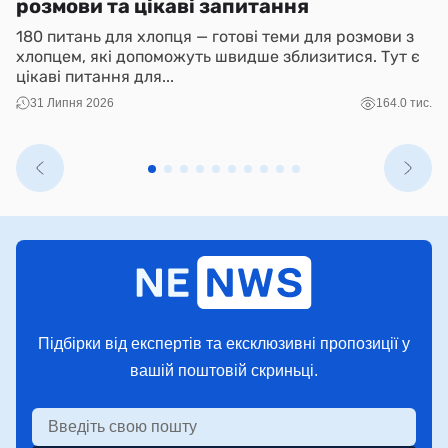
розмови та цікаві запитання
(
180 питань для хлопця — готові теми для розмови з
N
хлопцем, які допоможуть швидше зблизитися. Тут є
і 
цікаві питання для...
ко
31 Липня 2026
164.0 тис.
Підбірки від експертів та ексклюзивні пропозиції у
вашій поштовій скриньці.