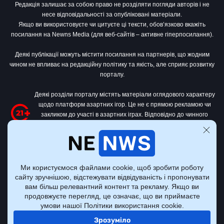
Редакція залишає за собою право не розділяти погляди авторів і не
несе відповідальності за опубліковані матеріали.
Якщо ви використовуєте чи цитуєте ці тексти, обов’язково вкажіть
посилання на Newns Media (для веб-сайтів – активне гіперпосилання).
Деякі публікації можуть містити посилання на партнерів, що жодним
чином не впливає на редакційну політику та якість, але сприяє розвитку
порталу.
Деякі розділи порталу містять матеріали оглядового характеру
щодо платформ азартних ігор. Це не є прямою рекламою чи
закликом до участі в азартних іграх. Відповідно до чинного
законодавства України
, цей контент призначений виключно для
осіб віком від 21 року.
Усі матеріали на тему азартних ігор на цьому сайті носять оглядово-
інформаційний характер. Портал не є організатором чи посередником у
Ми користуємося файлами cookie, щоб зробити роботу
сфері азартних ігор.
сайту зручнішою, відстежувати відвідуваність і пропонувати
вам більш релевантний контент та рекламу. Якщо ви
продовжуєте перегляд, це означає, що ви приймаєте
умови нашої Політики використання cookie.
Всі права захищені © Nenws Media, 2022 - 2026.
Зрозуміло