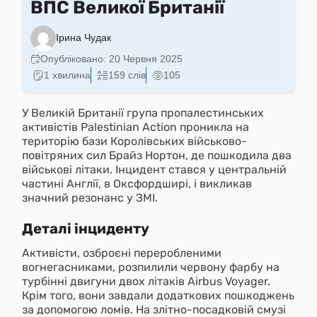
ВПС Великої Британії
Ірина Чудак
Опубліковано:
20 Червня 2025
1 хвилина
159 слів
105
У Великій Британії група пропалестинських
активістів Palestinian Action проникла на
територію бази Королівських військово-
повітряних сил Брайз Нортон, де пошкодила два
військові літаки. Інцидент стався у центральній
частині Англії, в Оксфордширі, і викликав
значний резонанс у ЗМІ.
Деталі інциденту
Активісти, озброєні переробленими
вогнегасниками, розпилили червону фарбу на
турбінні двигуни двох літаків Airbus Voyager.
Крім того, вони завдали додаткових пошкоджень
за допомогою ломів. На злітно-посадковій смузі