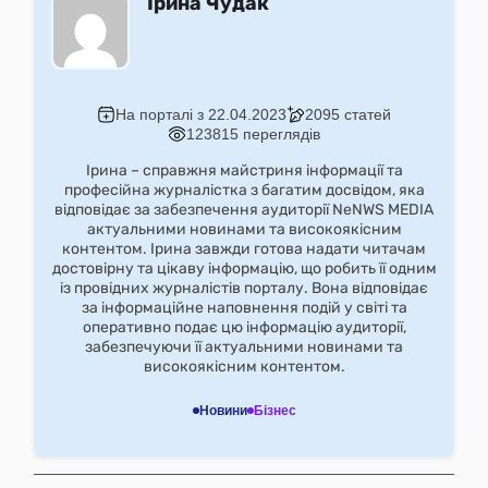
Ірина Чудак
На порталі з 22.04.2023
2095 статей
123815 переглядів
Ірина – справжня майстриня інформації та
професійна журналістка з багатим досвідом, яка
відповідає за забезпечення аудиторії NeNWS MEDIA
актуальними новинами та високоякісним
контентом. Ірина завжди готова надати читачам
достовірну та цікаву інформацію, що робить її одним
із провідних журналістів порталу. Вона відповідає
за інформаційне наповнення подій у світі та
оперативно подає цю інформацію аудиторії,
забезпечуючи її актуальними новинами та
високоякісним контентом.
Новини
Бізнес