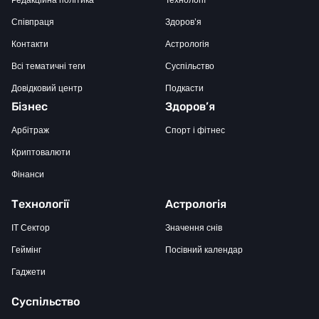
Редакційна політика
Технології
Співпраця
Здоров’я
Контакти
Астрологія
Всі тематичні теги
Суспільство
Довідковий центр
Подкасти
Бізнес
Здоров’я
Арбітраж
Спорт і фітнес
Криптовалюти
Фінанси
Технології
Астрологія
IT Сектор
Значення снів
Геймінг
Посівний календар
Гаджети
Суспільство