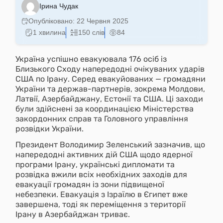
Ірина Чудак
Опубліковано:
22 Червня 2025
1 хвилина
150 слів
84
Україна успішно евакуювала 176 осіб із
Близького Сходу напередодні очікуваних ударів
США по Ірану. Серед евакуйованих — громадяни
України та держав-партнерів, зокрема Молдови,
Латвії, Азербайджану, Естонії та США. Ці заходи
були здійснені за координацією Міністерства
закордонних справ та Головного управління
розвідки України.
Президент Володимир Зеленський зазначив, що
напередодні активних дій США щодо ядерної
програми Ірану, українські дипломати та
розвідка вжили всіх необхідних заходів для
евакуації громадян із зони підвищеної
небезпеки. Евакуація з Ізраїлю в Єгипет вже
завершена, тоді як переміщення з території
Ірану в Азербайджан триває.