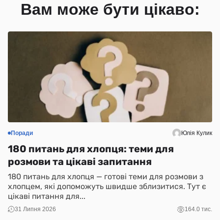
Вам може бути цікаво:
Поради
Юлія Кулик
С
180 питань для хлопця: теми для
Н
розмови та цікаві запитання
(
180 питань для хлопця — готові теми для розмови з
N
хлопцем, які допоможуть швидше зблизитися. Тут є
і 
цікаві питання для...
ко
31 Липня 2026
164.0 тис.