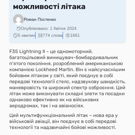
можливості літака
Роман Постенко
Опубліковано:
1 Квітня 2024
5 хвилин
774 слова
1661
F35 Lightning II – це одномоторний,
багатоцільовий винищувач-бомбардивальник
п’ятого покоління, розроблений американською
компанією Lockheed Martin. Він є найсучаснішим
бойовим літаком у світі, який поєднує в собі
передові технології стелс, надзвукову швидкість,
маневровість та широкий спектр озброєння. Цей
літак може виконувати складні злети та посадки
однаково ефективно як на військових
аеродромах, так і на авіаносіях.
Цей мультифункціональний літак – нова ера у
військовій авіації, він поєднує в собі передові
технології та надзвичайні бойові можливості.