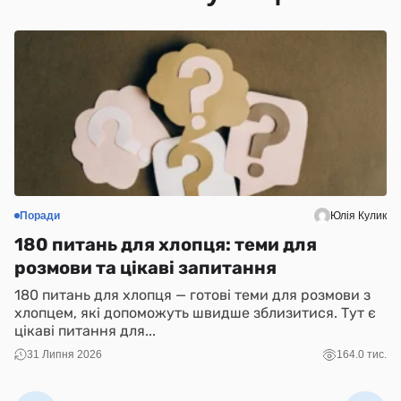
Поради
Юлія Кулик
С
180 питань для хлопця: теми для
Н
розмови та цікаві запитання
(
180 питань для хлопця — готові теми для розмови з
N
хлопцем, які допоможуть швидше зблизитися. Тут є
і 
цікаві питання для...
ко
31 Липня 2026
164.0 тис.