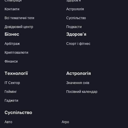
Співпраця
Здоров’я
Контакти
Астрологія
Всі тематичні теги
Суспільство
Довідковий центр
Подкасти
Бізнес
Здоров’я
Арбітраж
Спорт і фітнес
Криптовалюти
Фінанси
Технології
Астрологія
IT Сектор
Значення снів
Геймінг
Посівний календар
Гаджети
Суспільство
Авто
Агро