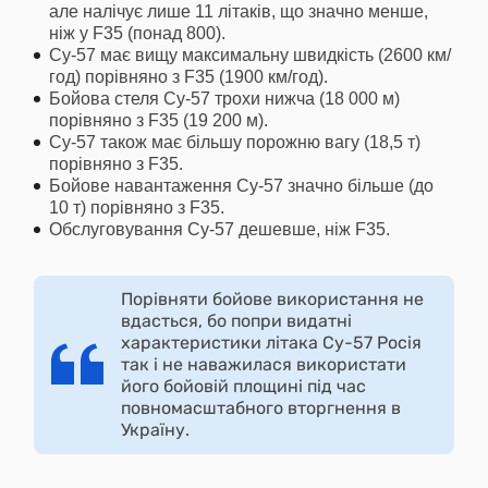
але налічує лише 11 літаків, що значно менше,
ніж у F35 (понад 800).
Су-57 має вищу максимальну швидкість (2600 км/
год) порівняно з F35 (1900 км/год).
Бойова стеля Су-57 трохи нижча (18 000 м)
порівняно з F35 (19 200 м).
Су-57 також має більшу порожню вагу (18,5 т)
порівняно з F35.
Бойове навантаження Су-57 значно більше (до
10 т) порівняно з F35.
Обслуговування Су-57 дешевше, ніж F35.
Порівняти бойове використання не
вдасться, бо попри видатні
характеристики літака Су-57 Росія
так і не наважилася використати
його бойовій площині під час
повномасштабного вторгнення в
Україну.