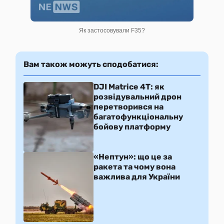
Як застосовували F35?
Вам також можуть сподобатися:
DJI Matrice 4T: як
розвідувальний дрон
перетворився на
багатофункціональну
бойову платформу
«Нептун»: що це за
ракета та чому вона
важлива для України