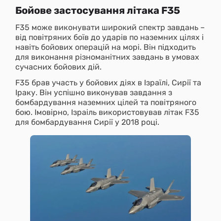
Бойове застосування літака F35
F35 може виконувати широкий спектр завдань –
від повітряних боїв до ударів по наземних цілях і
навіть бойових операцій на морі. Він підходить
для виконання різноманітних завдань в умовах
сучасних бойових дій.
F35 брав участь у бойових діях в Ізраїлі, Сирії та
Іраку. Він успішно виконував завдання з
бомбардування наземних цілей та повітряного
бою. Імовірно, Ізраіль використовував літак F35
для бомбардування Сирії у 2018 році.