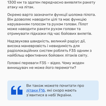
1300 км та здатен передчасно виявляти ракету
атаку на літак.
Окремо варто зазначити функції шолома пілота.
Він дозволяє наводити цілі та має функцію
керуванням голосом та рухом голови. Пілот
може наводити ракети рухом голови та
отримувати підказки під час бойових вилетів.
Надзвукова швидкість, великий радіус дії,
висока маневровість і невидимість для
радіолокаційних систем роблять F35 одним з
найбільш ефективних бойових літаків світу.
Головні переваги F35 – відео. Чому жоден
винищувач не може його перемогти?
Ви також можете почитати про
літаки F16
, які скоро мають
з’явитися в небі України.