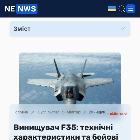
Зміст
Загальні відомості про F35
Технічні характеристики F35
Бойове застосування літака F35
Вартість літака F35
F35 проти СУ-57: порівняння моделей
Відповіді на поширені питання про F35
Головна
Суспільство
Мілітарі
Винищувач F35: технічні характеристики та бойові можливості літака
Мілітарі
Винищувач F35: технічні
характеристики та бойові