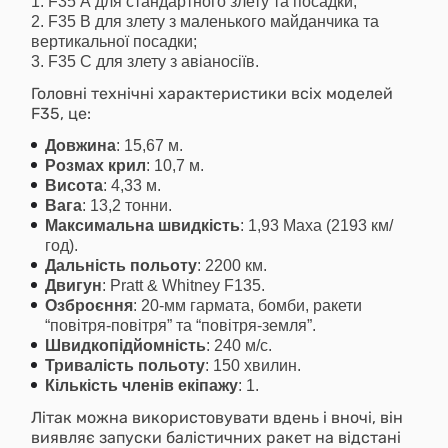
F35 А для стандартного злету та посадки;
F35 В для злету з маленького майданчика та
вертикальної посадки;
F35 С для злету з авіаносіїв.
Головні технічні характеристики всіх моделей
F35, це:
Довжина
: 15,67 м.
Розмах крил
: 10,7 м.
Висота
: 4,33 м.
Вага
: 13,2 тонни.
Максимальна швидкість
: 1,93 Маха (2193 км/
год).
Дальність польоту
: 2200 км.
Двигун
: Pratt & Whitney F135.
Озброєння
: 20-мм гармата, бомби, ракети
“повітря-повітря” та “повітря-земля”.
Швидкопідйомність
: 240 м/с.
Тривалість польоту
: 150 хвилин.
Кількість членів екіпажу
: 1.
Літак можна використовувати вдень і вночі, він
виявляє запуски балістичних ракет на відстані