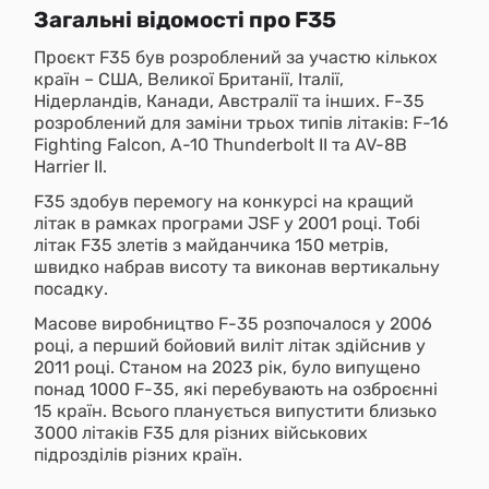
Загальні відомості про F35
Проєкт F35 був розроблений за участю кількох
країн – США, Великої Британії, Італії,
Нідерландів, Канади, Австралії та інших. F-35
розроблений для заміни трьох типів літаків: F-16
Fighting Falcon, A-10 Thunderbolt II та AV-8B
Harrier II.
F35 здобув перемогу на конкурсі на кращий
літак в рамках програми JSF у 2001 році. Тобі
літак F35 злетів з майданчика 150 метрів,
швидко набрав висоту та виконав вертикальну
посадку.
Масове виробництво F-35 розпочалося у 2006
році, а перший бойовий виліт літак здійснив у
2011 році. Станом на 2023 рік, було випущено
понад 1000 F-35, які перебувають на озброєнні
15 країн. Всього планується випустити близько
3000 літаків F35 для різних військових
підрозділів різних країн.