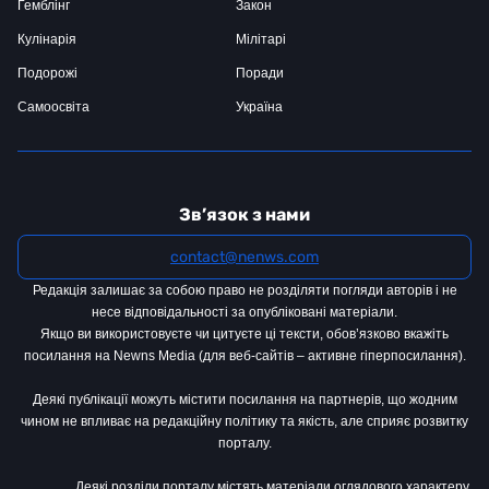
Гемблінг
Закон
Кулінарія
Мілітарі
Подорожі
Поради
Самоосвіта
Україна
Зв’язок з нами
contact@nenws.com
Редакція залишає за собою право не розділяти погляди авторів і не
несе відповідальності за опубліковані матеріали.
Якщо ви використовуєте чи цитуєте ці тексти, обов’язково вкажіть
посилання на Newns Media (для веб-сайтів – активне гіперпосилання).
Деякі публікації можуть містити посилання на партнерів, що жодним
чином не впливає на редакційну політику та якість, але сприяє розвитку
порталу.
Деякі розділи порталу містять матеріали оглядового характеру