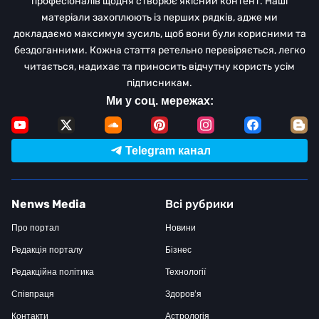
професіоналів щодня створює якісний контент. Наші
матеріали захоплюють із перших рядків, адже ми
докладаємо максимум зусиль, щоб вони були корисними та
бездоганними. Кожна стаття ретельно перевіряється, легко
читається, надихає та приносить відчутну користь усім
підписникам.
Ми у соц. мережах:
Telegram канал
Nenws Media
Всі рубрики
Про портал
Новини
Редакція порталу
Бізнес
Редакційна політика
Технології
Співпраця
Здоров’я
Контакти
Астрологія