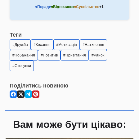
Поради
Відпочинок
Суспільство
+1
Теги
Дружба
Кохання
Мотивація
Натхнення
Побажання
Позитив
Привітання
Ранок
Стосунки
Поділитись новиною
Вам може бути цікаво: