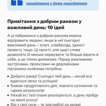
привітання з днем народження
.
Привітання з добрим ранком у
важливий день: 10 ідей
А ці побажання з добрим ранком можна
відправити людині, якщо в неї сьогодні
важливий день – іспит, співбесіда, захист
проекту тощо. Ці прості, але щирі слова
дозволять їй менше нервувати та більше вірити в
себе, а це точно допоможе. Перед важливими
зустрічами, проєктами чи дедлайнами
підтримка особливо потрібна.
Доброго ранку! Сьогодні твій день – нехай все
вдається легко та успішно!
Бажаю продуктивного дня, повного натхнення та
гарних результатів!
Нехай всі твої плани реалізуються, а день пройде
на хвилі успіху!
Вір у свої сили – ти здатний(а) на великі