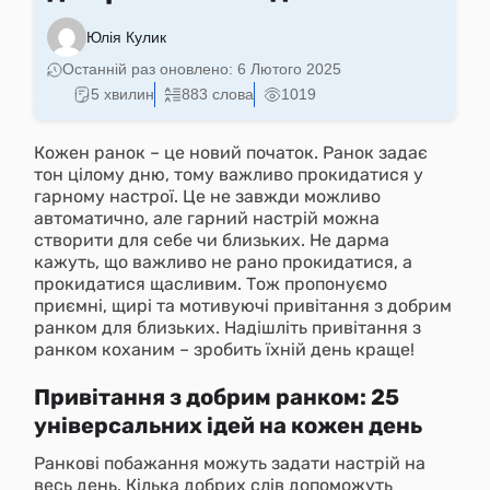
Юлія Кулик
Останній раз оновлено:
6 Лютого 2025
5 хвилин
883 слова
1019
Кожен ранок – це новий початок. Ранок задає
тон цілому дню, тому важливо прокидатися у
гарному настрої. Це не завжди можливо
автоматично, але гарний настрій можна
створити для себе чи близьких. Не дарма
кажуть, що важливо не рано прокидатися, а
прокидатися щасливим. Тож пропонуємо
приємні, щирі та мотивуючі привітання з добрим
ранком для близьких. Надішліть привітання з
ранком коханим – зробить їхній день краще!
Привітання з добрим ранком: 25
універсальних ідей на кожен день
Ранкові побажання можуть задати настрій на
весь день. Кілька добрих слів допоможуть