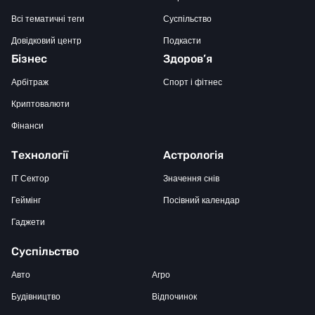
Всі тематичні теги
Суспільство
Довідковий центр
Подкасти
Бізнес
Здоров’я
Арбітраж
Спорт і фітнес
Криптовалюти
Фінанси
Технології
Астрологія
IT Сектор
Значення снів
Геймінг
Посівний календар
Гаджети
Суспільство
Авто
Агро
Будівництво
Відпочинок