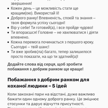
звершення!
Кожен день – це можливість стати ще
кращим(ою). Використай її!
Доброго ранку! Впевненість, спокій та знання –
твоя формула успіху сьогодні!
Вір у себе! Ти готовий(а), і все пройде чудово!
Ти впораєшся! Головне – не хвилюватися і діяти
впевнено.
Кожна перемога починається з першого кроку.
Сьогодні – твій шанс!
Ти вже зробив(ла) багато, тепер залишилося
просто показати, на що ти здатний(а)!
Додайте слова від серця, щоб зробити
побажання з добрим ранком ще краще!
Побажання з добрим ранком для
коханої людини – 5 ідей
Коли закохані пари на відстані, дуже важливо
бажати один одному доброго ранку. Це зміцнює
стосунки та дарує відчуття присутності.