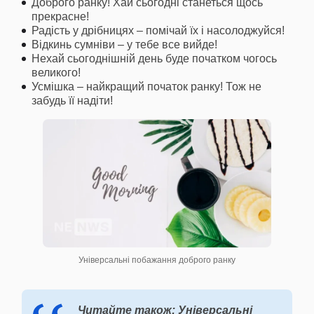
Доброго ранку! Хай сьогодні станеться щось
прекрасне!
Радість у дрібницях – помічай їх і насолоджуйся!
Відкинь сумніви – у тебе все вийде!
Нехай сьогоднішній день буде початком чогось
великого!
Усмішка – найкращий початок ранку! Тож не
забудь її надіти!
Універсальні побажання доброго ранку
Читайте також: Універсальні