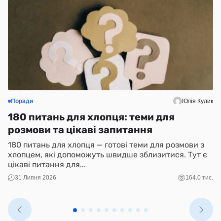
Поради
Юлія Кулик
С
180 питань для хлопця: теми для
Н
розмови та цікаві запитання
(
180 питань для хлопця — готові теми для розмови з
N
хлопцем, які допоможуть швидше зблизитися. Тут є
і 
цікаві питання для...
ко
31 Липня 2026
164.0 тис.