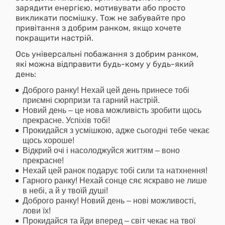
зарядити енергією, мотивувати або просто
викликати посмішку. Тож не забувайте про
привітання з добрим ранком, якщо хочете
покращити настрій.
Ось універсальні побажання з добрим ранком,
які можна відправити будь-кому у будь-який
день:
Доброго ранку! Нехай цей день принесе тобі
приємні сюрпризи та гарний настрій.
Новий день – це нова можливість зробити щось
прекрасне. Успіхів тобі!
Прокидайся з усмішкою, адже сьогодні тебе чекає
щось хороше!
Відкрий очі і насолоджуйся життям – воно
прекрасне!
Нехай цей ранок подарує тобі сили та натхнення!
Гарного ранку! Нехай сонце сяє яскраво не лише
в небі, а й у твоїй душі!
Доброго ранку! Новий день – нові можливості,
лови їх!
Прокидайся та йди вперед – світ чекає на твої