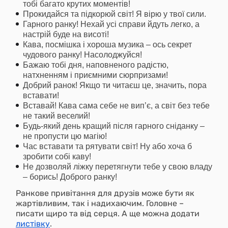
тобі багато крутих моментів!
Прокидайся та підкорюй світ! Я вірю у твої сили.
Гарного ранку! Нехай усі справи йдуть легко, а
настрій буде на висоті!
Кава, посмішка і хороша музика – ось секрет
чудового ранку! Насолоджуйся!
Бажаю тобі дня, наповненого радістю,
натхненням і приємними сюрпризами!
Добрий ранок! Якщо ти читаєш це, значить, пора
вставати!
Вставай! Кава сама себе не вип’є, а світ без тебе
не такий веселий!
Будь-який день кращий після гарного сніданку –
не пропусти цю магію!
Час вставати та рятувати світ! Ну або хоча б
зробити собі каву!
Не дозволяй ліжку перетягнути тебе у свою владу
– борись! Доброго ранку!
Ранкове привітання для друзів може бути як
жартівливим, так і надихаючим. Головне –
писати щиро та від серця. А ще можна додати
листівку
.