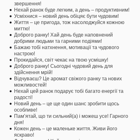
звершення!
Нехай ранок буде легким, а день – продуктивним!
Усміхнися – новий день обіцяє бути чудовим!
Життя – це пригода, тож насолоджуйся кожною
миттю!
Доброго ранку! Хай день буде наповнений
добрими людьми та гарними подіями!
Бажаю тобі натхнення, мотивації та чудового
настрою!
Прокидайся, світ чекає на твою усмішку!
Доброго ранку! Сьогодні чудовий день для
здійснення мрій!
Відчуваєш? Це аромат свіжого ранку та нових
можливостей!
Нехай цей ранок подарує тобі багато енергії та
радості!
Новий день – це ще один шанс зробити щось
особливе!
Пам’ятай, що ти сильний(а) і можеш усе! Гарного
дня!
Кожен день – це маленьке життя. Живи його
яскраво!