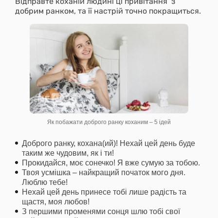
Відправте коханій людині ці привітання з
добрим ранком, та її настрій точно покращиться.
Як побажати доброго ранку коханим – 5 ідей
Доброго ранку, кохана(ий)! Нехай цей день буде
таким же чудовим, як і ти!
Прокидайся, моє сонечко! Я вже сумую за тобою.
Твоя усмішка – найкращий початок мого дня.
Люблю тебе!
Нехай цей день принесе тобі лише радість та
щастя, моя любов!
З першими променями сонця шлю тобі свої