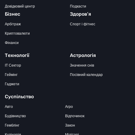
Довідковий центр
Подкасти
Бізнес
Здоров’я
Арбітраж
Спорт і фітнес
Криптовалюти
Фінанси
Технології
Астрологія
IT Сектор
Значення снів
Геймінг
Посівний календар
Гаджети
Суспільство
Авто
Агро
Будівництво
Відпочинок
Гемблінг
Закон
Кулінарія
Мілітарі