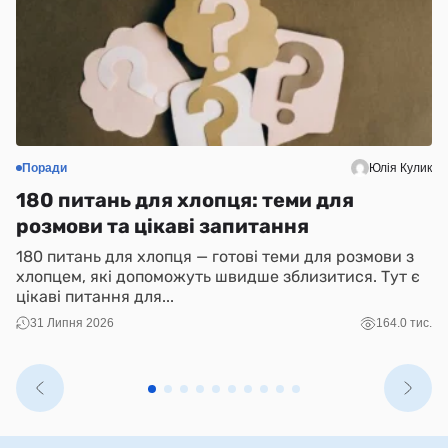
Поради
Юлія Кулик
С
180 питань для хлопця: теми для
Н
розмови та цікаві запитання
(
180 питань для хлопця — готові теми для розмови з
N
хлопцем, які допоможуть швидше зблизитися. Тут є
і 
цікаві питання для...
ко
31 Липня 2026
164.0 тис.