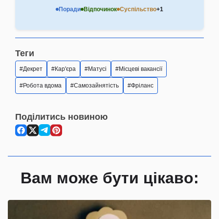
Поради
Відпочинок
Суспільство
+1
Теги
Декрет
Кар'єра
Матусі
Місцеві вакансії
Робота вдома
Самозайнятість
Фріланс
Поділитись новиною
Вам може бути цікаво: