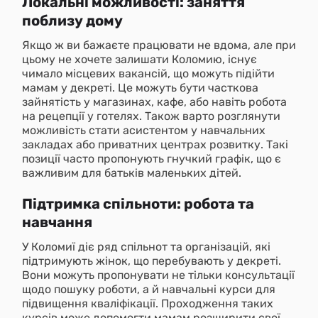
Локальні можливості: заняття
поблизу дому
Якщо ж ви бажаєте працювати не вдома, але при
цьому не хочете залишати Коломию, існує
чимало місцевих вакансій, що можуть підійти
мамам у декреті. Це можуть бути часткова
зайнятість у магазинах, кафе, або навіть робота
на рецепції у готелях. Також варто розглянути
можливість стати асистентом у навчальних
закладах або приватних центрах розвитку. Такі
позиції часто пропонують гнучкий графік, що є
важливим для батьків маленьких дітей.
Підтримка спільноти: робота та
навчання
У Коломиї діє ряд спільнот та організацій, які
підтримують жінок, що перебувають у декреті.
Вони можуть пропонувати не тільки консультації
щодо пошуку роботи, а й навчальні курси для
підвищення кваліфікації. Проходження таких
курсів може допомогти мамам розширити свої