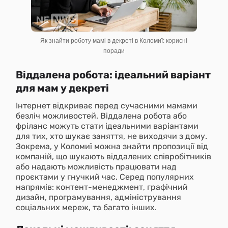
Як знайти роботу мамі в декреті в Коломиї: корисні
поради
Віддалена робота: ідеальний варіант
для мам у декреті
Інтернет відкриває перед сучасними мамами
безліч можливостей. Віддалена робота або
фріланс можуть стати ідеальними варіантами
для тих, хто шукає заняття, не виходячи з дому.
Зокрема, у Коломиї можна знайти пропозиції від
компаній, що шукають віддалених співробітників
або надають можливість працювати над
проєктами у гнучкий час. Серед популярних
напрямів: контент-менеджмент, графічний
дизайн, програмування, адміністрування
соціальних мереж, та багато інших.