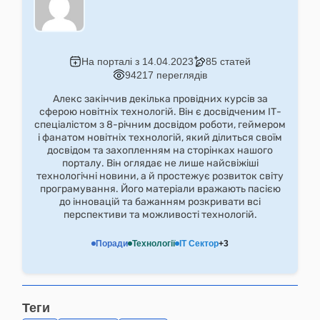
На порталі з 14.04.2023
85 статей
94217 переглядів
Алекс закінчив декілька провідних курсів за
сферою новітніх технологій. Він є досвідченим ІТ-
спеціалістом з 8-річним досвідом роботи, геймером
і фанатом новітніх технологій, який ділиться своїм
досвідом та захопленням на сторінках нашого
порталу. Він оглядає не лише найсвіжіші
технологічні новини, а й простежує розвиток світу
програмування. Його матеріали вражають пасією
до інновацій та бажанням розкривати всі
перспективи та можливості технологій.
Поради
Технології
IT Сектор
+3
Теги