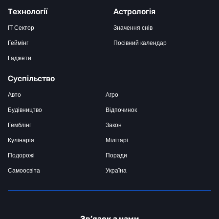
Технології
Астрологія
IT Сектор
Значення снів
Геймінг
Посівний календар
Гаджети
Суспільство
Авто
Агро
Будівництво
Відпочинок
Гемблінг
Закон
Кулінарія
Мілітарі
Подорожі
Поради
Самоосвіта
Україна
Зв’язок з нами