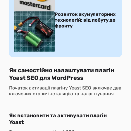
Розвиток акумуляторних
технологій: від побуту до
фронту
Як самостійно налаштувати плагін
Yoast SEO для WordPress
Початок активації плагіну Yoast SEO включає два
ключових етапи: інсталяцію та налаштування.
Як встановити та активувати плагін
Yoast