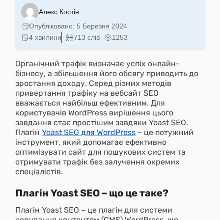
Алекс Костін
Як самостійно налаштувати плагін Yoast SEO для
Опубліковано:
5 Березня 2024
WordPress
4 хвилини
713 слів
1253
Як встановити та активувати плагін Yoast
Як налаштувати плагін Yoast SEO для WordPress
Органічний трафік визначає успіх онлайн-
бізнесу, а збільшення його обсягу приводить до
Питання-відповіді про плагін Yoast SEO для
зростання доходу. Серед різних методів
WordPress
привертання трафіку на вебсайт SEO
вважається найбільш ефективним. Для
користувачів WordPress вирішення цього
завдання стає простішим завдяки Yoast SEO.
Плагін
Yoast SEO для WordPress
– це потужний
інструмент, який допомагає ефективно
оптимізувати сайт для пошукових систем та
отримувати трафік без залучення окремих
спеціалістів.
Плагін Yoast SEO – що це таке?
Плагін Yoast SEO – це плагін для системи
керування контентом (CMS) WordPress, що