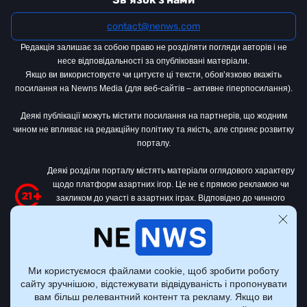
contact@nenws.com
Редакція залишає за собою право не розділяти погляди авторів і не
несе відповідальності за опубліковані матеріали.
Якщо ви використовуєте чи цитуєте ці тексти, обов’язково вкажіть
посилання на Newns Media (для веб-сайтів – активне гіперпосилання).
Деякі публікації можуть містити посилання на партнерів, що жодним
чином не впливає на редакційну політику та якість, але сприяє розвитку
порталу.
Деякі розділи порталу містять матеріали оглядового характеру
щодо платформ азартних ігор. Це не є прямою рекламою чи
закликом до участі в азартних іграх. Відповідно до чинного
законодавства України
, цей контент призначений виключно для
осіб віком від 21 року.
Усі матеріали на тему азартних ігор на цьому сайті носять оглядово-
інформаційний характер. Портал не є організатором чи посередником у
Ми користуємося файлами cookie, щоб зробити роботу
сфері азартних ігор.
сайту зручнішою, відстежувати відвідуваність і пропонувати
вам більш релевантний контент та рекламу. Якщо ви