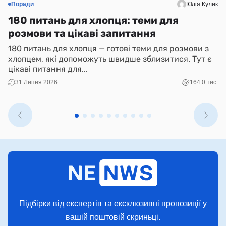
Поради
Юлія Кулик
С
180 питань для хлопця: теми для
Н
розмови та цікаві запитання
(
180 питань для хлопця — готові теми для розмови з
N
хлопцем, які допоможуть швидше зблизитися. Тут є
і 
цікаві питання для...
ко
31 Липня 2026
164.0 тис.
Підбірки від експертів та ексклюзивні пропозиції у
вашій поштовій скриньці.