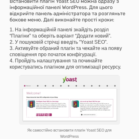
Встановити плагін Yoast SEO можна одразу з
інформаційної панелі WordPress. Для цього
відкрийте панель адміністратора та розгляньте
бокове меню. Далі виконайте прості кроки:
На інформаційній панелі знайдіть розділ
“Плагіни” та оберіть варіант “Додати новий”.
У пошуковій стрічці введіть “Yoast SEO”.
Активуйте обраний плагін та чекайте на появу
сповіщення про початок конфігурації.
Пройдіть налаштування та починайте
користуватись плагіном для оптимізації ресурсу.
Як самостійно встановити плагін Yoast SEO для
WordPress