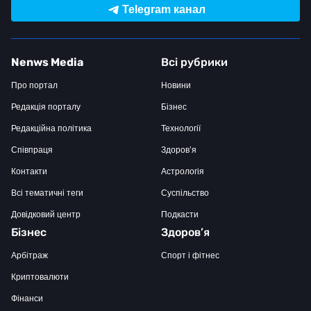
Telegram канал
Nenws Media
Всі рубрики
Про портал
Новини
Редакція порталу
Бізнес
Редакційна політика
Технології
Співпраця
Здоров’я
Контакти
Астрологія
Всі тематичні теги
Суспільство
Довідковий центр
Подкасти
Бізнес
Здоров’я
Арбітраж
Спорт і фітнес
Криптовалюти
Фінанси