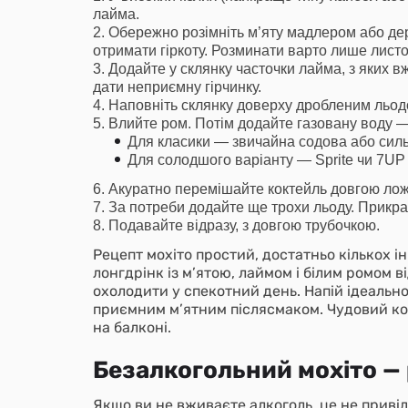
лайма.
Обережно розімніть м’яту мадлером або де
отримати гіркоту. Розминати варто лише листо
Додайте у склянку часточки лайма, з яких 
дати неприємну гірчинку.
Наповніть склянку доверху дробленим льод
Влийте ром. Потім додайте газовану воду —
Для класики — звичайна содова або сил
Для солодшого варіанту — Sprite чи 7UP 
Акуратно перемішайте коктейль довгою ложк
За потреби додайте ще трохи льоду. Прикра
Подавайте відразу, з довгою трубочкою.
Рецепт мохіто простий, достатньо кількох ін
лонгдрінк із м’ятою, лаймом і білим ромом 
охолодити у спекотний день. Напій ідеальн
приємним м’ятним післясмаком. Чудовий кок
на балконі.
Безалкогольний мохіто —
Якщо ви не вживаєте алкоголь, це не привід