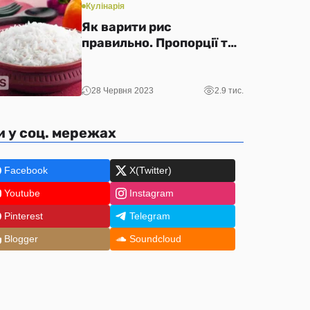
Кулінарія
Як варити рис
правильно. Пропорції та
рецепт приготування
рису в каструлі.
28 Червня 2023
2.9 тис.
и у соц. мережах
Facebook
X(Twitter)
Youtube
Instagram
Pinterest
Telegram
Blogger
Soundcloud