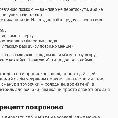
рев’яною ложкою — важливо не перетиснути, аби не
чки, уникаючи гілочок.
вже вичавили сік. Не роздавлюйте цедру — вона може
ом.
 до самого верху.
ьногазована мінеральна вода.
(у такому разі цукру потрібно менше).
ою або мішалкою, піднімаючи м’яту знизу вгору.
сьте коктейль гілочкою м’яти та долькою лайма.
гредієнтів й правильної послідовності дій. Цей
відомий своїм яскравим смаком і здатністю миттєво
о смакує з трубочки — холодний, ароматний, з
тейль для вечірки, пікніка чи просто спекотного дня
 рецепт покроково
 відмовляти собі у м’ятній насолоді, адже можна