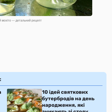
й мохіто — детальний рецепт
:
а
10 ідей святкових
бутербродів на день
народження, які
зникають зі столу