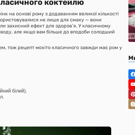
 класичного коктейлю
нк на основі рому з додаванням великої кількості
икористовувалися не лише для смаку — вони
ли захисний ефект для здоров’я. У класичному
 воду, але якщо вам більше до вподоби солодший
ем, тож рецепт мохіто класичного завжди має ром у
М
йний білий).
л.