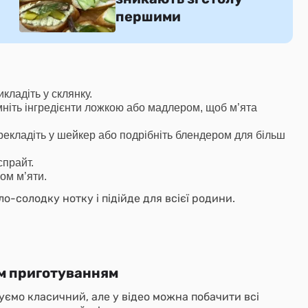
першими
ладіть у склянку.
мніть інгредієнти ложкою або мадлером, щоб м’ята
рекладіть у шейкер або подрібніть блендером для більш
спрайт.
ом м’яти.
о-солодку нотку і підійде для всієї родини.
им приготуванням
нуємо класичний, але у відео можна побачити всі