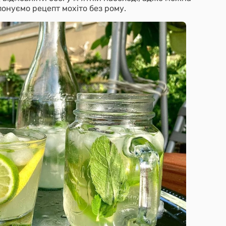
понуємо рецепт мохіто без рому.