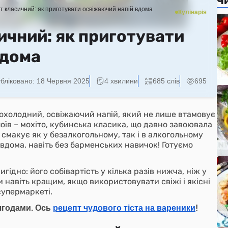
Ч
т класичний: як приготувати освіжаючий напій вдома
Кулінарія
ичний: як приготувати
вдома
бліковано:
18 Червня 2025
4 хвилини
685 слів
695
рохолодний, освіжаючий напій, який не лише втамовує
поїв – мохіто, кубинська класика, що давно завоювала
 смакує як у безалкогольному, так і в алкогольному
и вдома, навіть без барменських навичок! Готуємо
гідно: його собівартість у кілька разів нижча, ніж у
и навіть кращим, якщо використовувати свіжі і якісні
супермаркеті.
 ягодами. Ось
рецепт чудового тіста на вареники
!