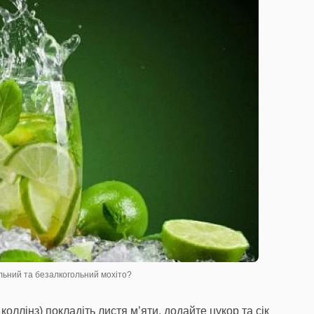
ольний та безалкогольний мохіто?
оллінз) покладіть листя м’яти, додайте цукор та сік