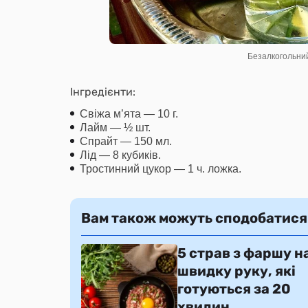
Безалкогольни
Інгредієнти:
Свіжа м’ята — 10 г.
Лайм — ½ шт.
Спрайт — 150 мл.
Лід — 8 кубиків.
Тростинний цукор — 1 ч. ложка.
Вам також можуть сподобатися
5 страв з фаршу н
швидку руку, які
готуються за 20
хвилин