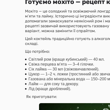
Готуємо мохіто — рецепт
Мохіто — це солодкий та освіжаючий лонгдрі
м’яти та лайму. Історично ці інгредієнти в
допомагали замаскувати неякісний ром і ма
рецепті зазвичай використовують газовану
варіант, можна замінити її спрайтом.
Цей коктейль традиційно готують з алкогол
складі.
Що потрібно:
Світлий ром (краще кубинський) — 40 мл.
Свіжа перцева м’ята — 3–4 гілочки.
Сік лайма — 30 мл (свіжовичавлений).
Цукор — 1–2 ч. ложки (тростинний або звича
Газована або мінеральна вода — 150–200 м
Лайм — для соку та декору.
Лід (краще дроблений).
Як приготувати: