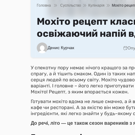
Головна
Суспільство
Кулінарія
Мохіто рецеп
Мохіто рецепт клас
освіжаючий напій 
Денис Курчак
Опу
У спекотну пору немає нічого кращого за п
спрагу, а й тішить смаком. Один із таких на
серця людей по всьому світу. Мохіто чудово
варіанті. І головне – його легко приготуват
Мохіто! Рецепт, з яким впорається кожен.
Готувати мохіто вдома не лише смачно, а й ви
кафе чи ресторані. А за якістю він може бут
інгредієнти, які легко знайти у будь-якому 
До речі, літо — це також сезон вареників з