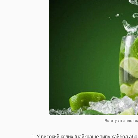
Як готувати алког
У високий келих (найкраще типу хайбол або к