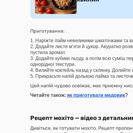
Приготування:
Наріжте лайм невеликими шматочками та вик
Додайте листя м’яти й цукор. Акуратно розі
пустила аромат.
Додайте кубики льоду, а потім всю суміш пе
однорідної текстури.
Вилийте коктейль назад у склянку. Долийте 
Прикрасьте напій долькою лайма та листочк
Цей напій чудово освіжає, має приємну кисл
Читайте також:
як приготувати медовик
?
Рецепт мохіто — відео з детальн
Дивіться, як готувати мохіто. Рецепт пропо