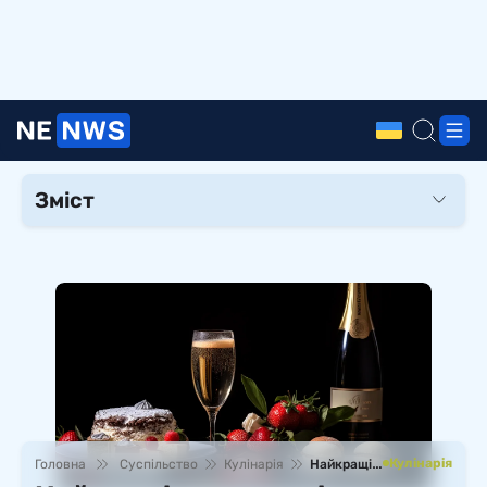
Зміст
Швидкі страви з додаванням м’ясних продуктів
Для тих, хто любить несподіванки
Для справжніх ласунок
Кулінарія
Головна
Суспільство
Кулінарія
Найкращі рецепти під алкоголь для романтичної вечері