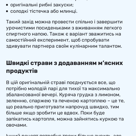
оригінальні рибні закуски;
солодкі тістечка або млинці.
Такий захід можна провести спільно і завершити
урочистими посиденьками з вживанням легкого
спиртного напою. Також є варіант зважитись на
самостійний експеримент, щоб спробувати
здивувати партнера своїм кулінарним талантом.
Швидкі страви з додаванням м’ясних
продуктів
В цій оригінальній страві поєднується все, що
потрібно молодій парі для тихої та максимально
збалансованої вечері. Куряча грудка з лимоном,
зеленню, спаржею та печеною картоплею – це те,
що реально приготувати напрочуд швидко, тим
більше якщо зробити це вдвох. Поки буде
запікатись картопля, можна зайнятись куркою та
овочами.
Інший рецепт потребує трохи більше зусиль, але