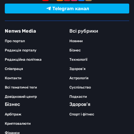
Telegram канал
Nenws Media
Всі рубрики
Про портал
Новини
Редакція порталу
Бізнес
Редакційна політика
Технології
Співпраця
Здоров’я
Контакти
Астрологія
Всі тематичні теги
Суспільство
Довідковий центр
Подкасти
Бізнес
Здоров’я
Арбітраж
Спорт і фітнес
Криптовалюти
Фінанси