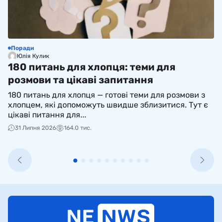
Поради
С
Юлія Кулик
180 питань для хлопця: теми для
Н
розмови та цікаві запитання
(
180 питань для хлопця — готові теми для розмови з
N
хлопцем, які допоможуть швидше зблизитися. Тут є
і 
цікаві питання для...
ко
31 Липня 2026
164.0 тис.