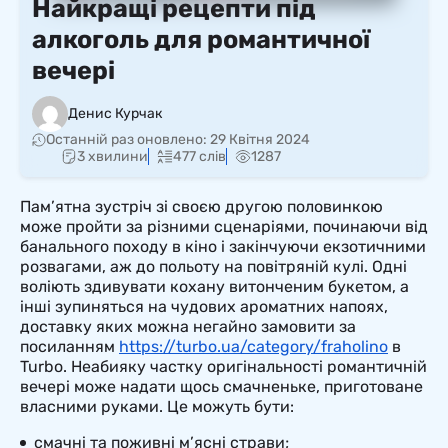
Найкращі рецепти під
алкоголь для романтичної
вечері
Денис Курчак
Останній раз оновлено:
29 Квітня 2024
3 хвилини
477 слів
1287
Пам’ятна зустріч зі своєю другою половинкою
може пройти за різними сценаріями, починаючи від
банального походу в кіно і закінчуючи екзотичними
розвагами, аж до польоту на повітряній кулі. Одні
воліють здивувати кохану витонченим букетом, а
інші зупиняться на чудових ароматних напоях,
доставку яких можна негайно замовити за
посиланням
https://turbo.ua/category/fraholino
в
Turbo. Неабияку частку оригінальності романтичній
вечері може надати щось смачненьке, приготоване
власними руками. Це можуть бути:
смачні та поживні м’ясні страви;