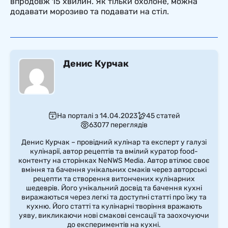
впродовж 15 хвилин. Як тільки охолоне, можна
додавати морозиво та подавати на стіл.
Денис Курчак
На порталі з 14.04.2023
45 статей
63077 переглядів
Денис Курчак – провідний кулінар та експерт у галузі
кулінарії, автор рецептів та вмілий куратор food-
контенту на сторінках NeNWS Media. Автор втілює своє
вміння та бачення унікальних смаків через авторські
рецепти та створення витончених кулінарних
шедеврів. Його унікальний досвід та бачення кухні
виражаються через легкі та доступні статті про їжу та
кухню. Його статті та кулінарні творіння вражають
уяву, викликаючи нові смакові сенсації та заохочуючи
до експериментів на кухні.