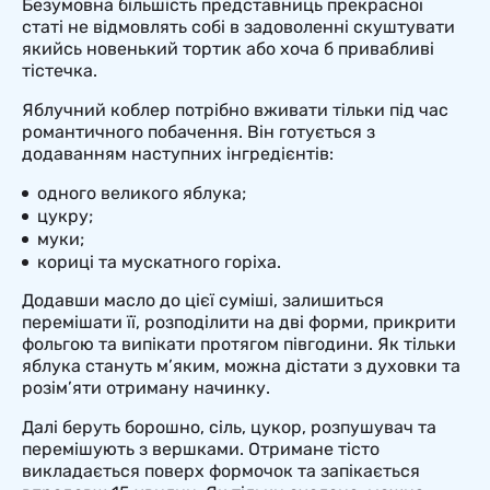
Безумовна більшість представниць прекрасної
статі не відмовлять собі в задоволенні скуштувати
якийсь новенький тортик або хоча б привабливі
тістечка.
Яблучний коблер потрібно вживати тільки під час
романтичного побачення. Він готується з
додаванням наступних інгредієнтів:
одного великого яблука;
цукру;
муки;
кориці та мускатного горіха.
Додавши масло до цієї суміші, залишиться
перемішати її, розподілити на дві форми, прикрити
фольгою та випікати протягом півгодини. Як тільки
яблука стануть м’яким, можна дістати з духовки та
розім’яти отриману начинку.
Далі беруть борошно, сіль, цукор, розпушувач та
перемішують з вершками. Отримане тісто
викладається поверх формочок та запікається