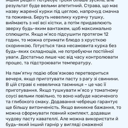
результат буде вельми апетитний. Страва, що має
назву жареної курки під цеглою, напрочуд смачна
та поживна. Беруть невелику курячу тушку,
виймають з неї всі кістки, а потім придавлюють
зверху будь-яким вантажем, щоб максимально
сплющити. Якщо м’ясо підсушити протягом 12
годин, то можна отримати блюдо з хрусткою
скоринкою. Готується така несамовита курка без
будь-яких складнощів, не потребуючи постійної
уваги. Достатньо лише час від часу контролювати
процес, та підстроювати температуру.
На пам’ятну подію обов’язково перетвориться
вечеря, якщо приготувати пасту з рагу зі свинини.
В цій страві є невеличка таємниця – це час її
приготування. Якщо тушкувати м’ясо у томатному
соусі вельми повільно, то воно набуде насиченого
та глибокого смаку. Додавання чебрецю гарантує
ще більшу витонченість. Якщо виникне бажання, то
можна сформувати повний комплект, додавши
чудову пасту кавателлі. Але можна використати й
будь-який інший гарнір у вигляді смаженої