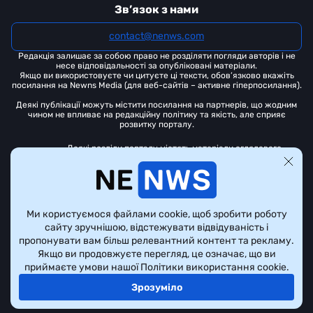
Зв’язок з нами
contact@nenws.com
Редакція залишає за собою право не розділяти погляди авторів і не
несе відповідальності за опубліковані матеріали.
Якщо ви використовуєте чи цитуєте ці тексти, обов’язково вкажіть
посилання на Newns Media (для веб-сайтів – активне гіперпосилання).
Деякі публікації можуть містити посилання на партнерів, що жодним
чином не впливає на редакційну політику та якість, але сприяє
розвитку порталу.
Деякі розділи порталу містять матеріали оглядового
характеру щодо платформ азартних ігор. Це не є прямою
рекламою чи закликом до участі в азартних іграх. Відповідно
до чинного
законодавства України
, цей контент призначений
виключно для осіб віком від 21 року.
Усі матеріали на тему азартних ігор на цьому сайті носять оглядово-
Ми користуємося файлами cookie, щоб зробити роботу
інформаційний характер. Портал не є організатором чи посередником
сайту зручнішою, відстежувати відвідуваність і
у сфері азартних ігор.
пропонувати вам більш релевантний контент та рекламу.
Якщо ви продовжуєте перегляд, це означає, що ви
приймаєте умови нашої Політики використання cookie.
Всі права захищені © Nenws Media, 2022 - 2026.
Зрозуміло
Політика конфіденційності
Правила користування сайтом