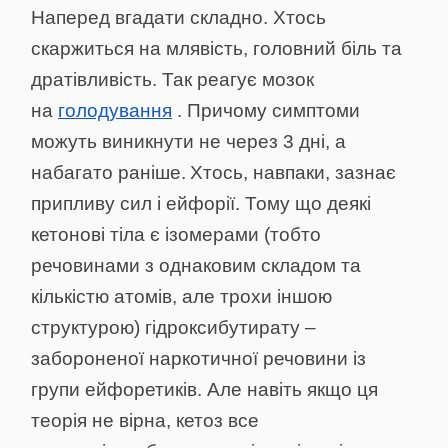
Наперед вгадати складно. Хтось
скаржиться
на
млявість, головний біль та
дратівливість. Так реагує мозок
на
голодування
. Причому симптоми
можуть виникнути не через 3 дні, а
набагато раніше.
Хтось, навпаки, зазнає
припливу сил і ейфорії. Тому що деякі
кетонові тіла
є
ізомерами (тобто
речовинами з однаковим складом та
кількістю атомів, але трохи іншою
структурою) гідроксибутирату –
забороненої наркотичної речовини із
групи ейфоретиків. Але навіть якщо ця
теорія не вірна, кетоз все