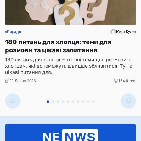
Поради
Юлія Кулик
С
180 питань для хлопця: теми для
Н
розмови та цікаві запитання
(
180 питань для хлопця — готові теми для розмови з
N
хлопцем, які допоможуть швидше зблизитися. Тут є
і 
цікаві питання для...
ко
31 Липня 2026
164.0 тис.