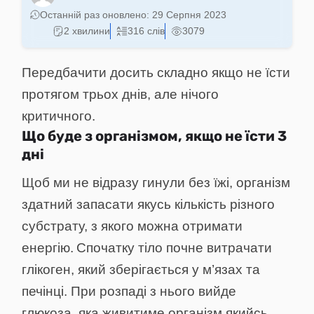
Останній раз оновлено:
29 Серпня 2023
2 хвилини
316 слів
3079
Передбачити досить складно якщо не їсти
протягом трьох днів, але нічого
критичного.
Що буде з організмом, якщо не їсти 3
дні
Щоб ми не відразу гинули без їжі, організм
здатний
запасати
якусь кількість різного
субстрату, з якого можна отримати
енергію.
Спочатку тіло почне витрачати
глікоген, який зберігається у м’язах та
печінці. При розпаді з нього вийде
глюкоза, яка живитиме організм якийсь