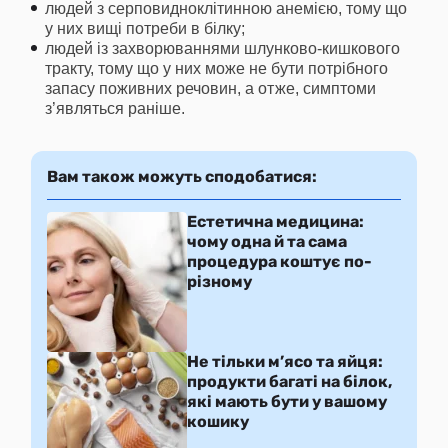
людей з серповидноклітинною анемією, тому що
у них вищі потреби в білку;
людей із захворюваннями шлунково-кишкового
тракту, тому що у них може не бути потрібного
запасу поживних речовин, а отже, симптоми
з’являться раніше.
Вам також можуть сподобатися:
Естетична медицина:
чому одна й та сама
процедура коштує по-
різному
Не тільки м’ясо та яйця:
продукти багаті на білок,
які мають бути у вашому
кошику