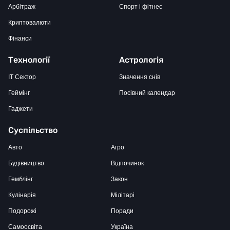
Арбітраж
Спорт і фітнес
Криптовалюти
Фінанси
Технології
Астрологія
IT Сектор
Значення снів
Геймінг
Посівний календар
Гаджети
Суспільство
Авто
Агро
Будівництво
Відпочинок
Гемблінг
Закон
Кулінарія
Мілітарі
Подорожі
Поради
Самоосвіта
Україна