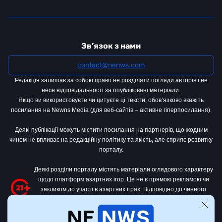
Зв’язок з нами
contact@nenws.com
Редакція залишає за собою право не розділяти погляди авторів і не
несе відповідальності за опубліковані матеріали.
Якщо ви використовуєте чи цитуєте ці тексти, обов’язково вкажіть
посилання на Newns Media (для веб-сайтів – активне гіперпосилання).
Деякі публікації можуть містити посилання на партнерів, що жодним
чином не впливає на редакційну політику та якість, але сприяє розвитку
порталу.
Деякі розділи порталу містять матеріали оглядового характеру
щодо платформ азартних ігор. Це не є прямою рекламою чи
закликом до участі в азартних іграх. Відповідно до чинного
законодавства України
, цей контент призначений виключно для
осіб віком від 21 року.